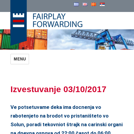
Cosmatos Group
MENU
Izvestuvanje 03/10/2017
Ve potsetuvame deka ima docnenja vo
rabotenjeto na brodot vo pristaništeto vo
Solun, poradi tekovniot štrajk na carinski organi
na dnevna osnova od 22:00 časot do 06:00