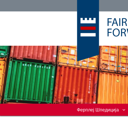
Freight Forwarding Specialists
Ферплеј Шпедиција
Cosmatos Group