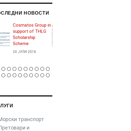
ОСЛЕДНИ НОВОСТИ
Cosmatos Group in
Трчимо за Грчката
support of THLG
здружение на лица
Scholarship
со аутизам
Scheme
28 МАРТ 2018
20 ЈУЛИ 2018
СЛУГИ
Морски транспорт
Претовари и