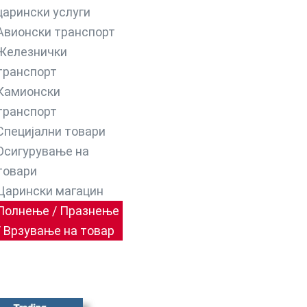
царински услуги
Авионски транспорт
Железнички
транспорт
Камионски
транспорт
Специјални товари
Осигурување на
товари
Царински магацин
Полнење / Празнење
/ Врзување на товар