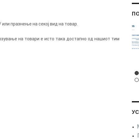
П
 или празнење на секој вид на товар.
Известување од
Мерск 14/07/2017
рзување на товари е исто така достапно од нашиот тим
14 ЈУЛИ 2017
У