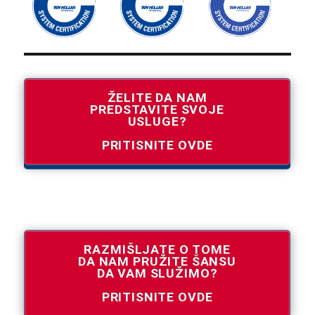
ŽELITE DA NAM
PREDSTAVITE SVOJE
USLUGE?
PRITISNITE OVDE
RAZMIŠLJATE O TOME
DA NAM PRUŽITE ŠANSU
DA VAM SLUŽIMO?
PRITISNITE OVDE