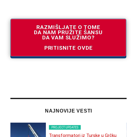
RAZMIŠLJATE O TOME
DA NAM PRUŽITE ŠANSU
DA VAM SLUŽIMO?
PRITISNITE OVDE
NAJNOVIJE VESTI
PROJECT UPDATES
Transformatori iz Turske u Grčku