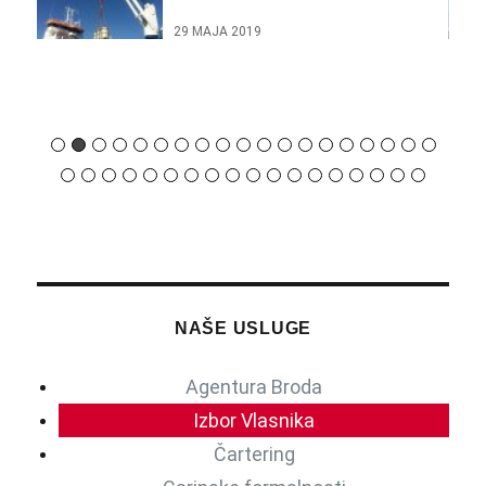
29 МАЈА 2019
NAŠE USLUGE
Agentura Broda
Izbor Vlasnika
Čartering