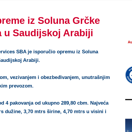
preme iz Soluna Grčke
 u Saudijskoj Arabiji
Au
rvices SBA je isporučio opremu iz Soluna
audijskoj Arabiji.
om, vezivanjem i obezbeđivanjem, unutrašnjim
kim prevozom.
 od 4 pakovanja od ukupno 289,80 cbm. Najveća
s dužine, 3,70 mtrs širine, 4,70 mtrs u visini i
Transport of
PROJECT UPDATES
military units
COSMATOS &