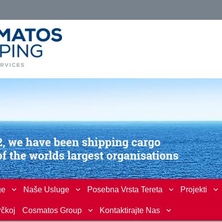
ge
Naše Usluge
Posebna Vrsta Tereta
Projekti
rčkoj
Cosmatos Group
Kontaktirajte Nas