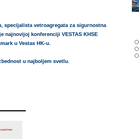
AMATHUS
11 ФЕБРУАРА 2020
cooperate for a
project in CYPRUS
, specijalista vetroagregata za sigurnostna
6 АПРИЛА 2016
 je najnovijoj konferenciji VESTAS KHSE
nmark u Vestas HK-u.
zbednost u najboljem svetlu.