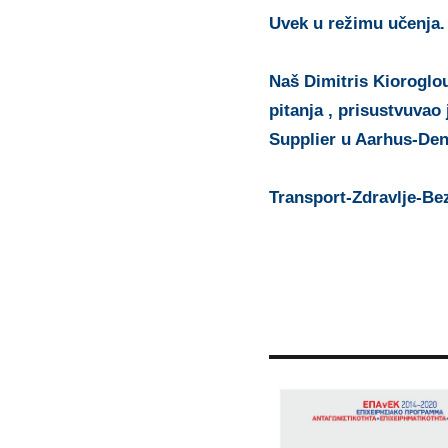
Uvek u režimu učenja.
Naš Dimitris Kioroglou
pitanja , prisustvuvao
Supplier u Aarhus-De
Transport-Zdravlje-Be