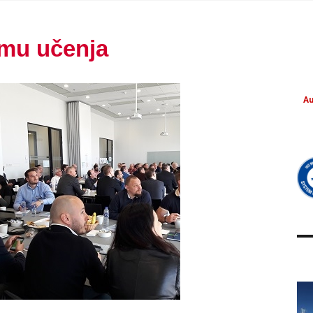
imu učenja
Au
Transport of
PROJECT UPDATES
military units
COSMATOS &