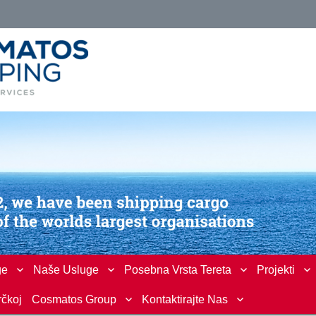
ge
Naše Usluge
Posebna Vrsta Tereta
Projekti
rčkoj
Cosmatos Group
Kontaktirajte Nas