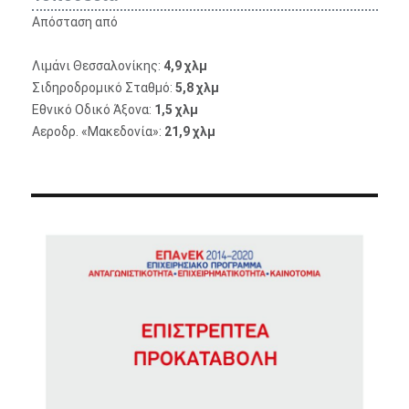
Απόσταση από
Λιμάνι Θεσσαλονίκης:
4,9 χλμ
Σιδηροδρομικό Σταθμό:
5,8 χλμ
Εθνικό Οδικό Άξονα:
1,5 χλμ
Αεροδρ. «Μακεδονία»:
21,9 χλμ