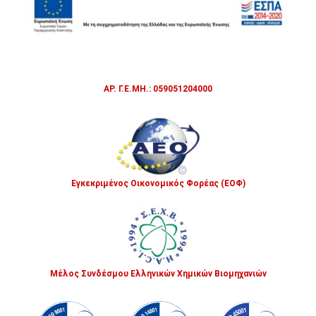
ΑΡ. Γ.Ε.ΜΗ.: 059051204000
Εγκεκριμένος Οικονομικός Φορέας (ΕΟΦ)
Μέλος Συνδέσμου Ελληνικών Χημικών Βιομηχανιών