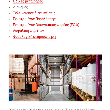
Οδικές μεταφορές
Διανομές
Τελωνειακές διατυπώσεις
Εγκεκριμένος Παραλήπτης
Εγκεκριμένος Οικονομικός Φορέας (ΕΟΦ)
Ασφάλιση φορτίων
Φορολογική εκπροσώπηση