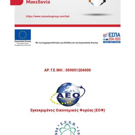
ΑΡ. Γ.Ε.ΜΗ.: 059051204000
Εγκεκριμένος Οικονομικός Φορέας (ΕΟΦ)