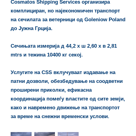
Cosmatos Shipping Services организира
комплициран, но најекономичен транспорт
на сечилата за ветерници од Goleniow Poland
до Јужна Грција.
Сечињата измерија д 44,2 x ш 2,60 x в 2,81
mtrs и тежина 10400 кг секој.
Услугите на CSS вклучуваат издавање на
патни дозволи, обезбедување на соодветни
проширени приколки, ефикасна
координација помеѓу властите од сите земји,
како и навремено движење на транспортот
за време на снежни временски услови.