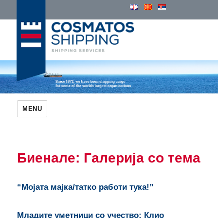
Cosmatos Group of Companies
MENU
Биенале: Галерија со тема
“Мојата мајка/татко работи тука!”
Младите уметници со учество: Клио