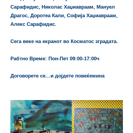
Сарафидис, Николас Хаџиавраам, Мануел
Драгос, Доротеа Кали, Софија Хаџиавраам,
Алекс Сарафидис.
Сега веке на екранот во Косматос зградата.
Рабтно Време: Пон-Пет 09:00-17:00ч
Договорете се…и дојдете повеќемина