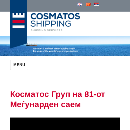
Cosmatos Group of Companies
MENU
Косматос Груп на 81-от
Меѓунарден саем