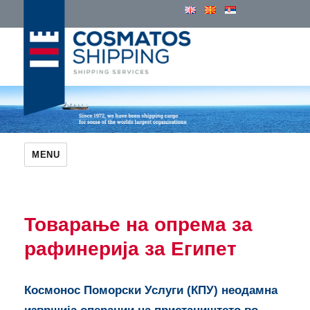
Cosmatos Group of Companies
MENU
Товарање на опрема за
рафинерија за Египет
Космонос Поморски Услуги (КПУ) неодамна