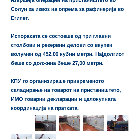
извршија операции на пристаништето во
Солун за извоз на опрема за рафинерија во
Египет.
Испораката се состоеше од три главни
столбови и резервни делови со вкупен
волумен од 452.00 кубни метри. Најдолгиот
беше со должина беше 27,00 метри.
КПУ го организираше привременото
складирање на товарот на пристаништето,
ИМО товарни декларации и целокупната
координација на пратката.